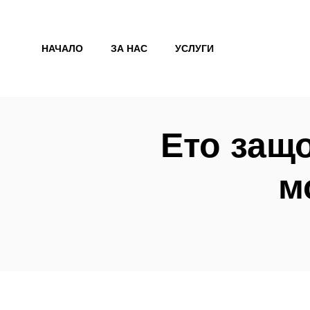
Към
съдържанието
НАЧАЛО
ЗА НАС
УСЛУГИ
Ето защо
м