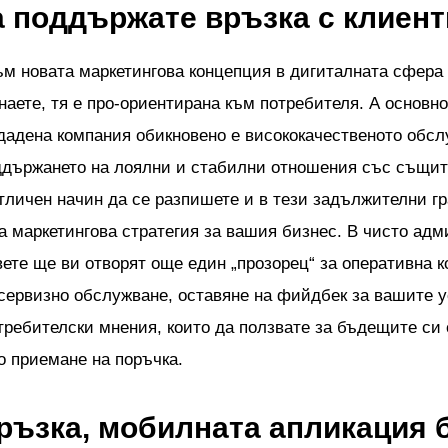
а поддържате връзка с клиент
ъм новата маркетингова концепция в дигиталната сфера н
наете, тя е про-ориентирана към потребителя. А основно
дадена компания обикновено е висококачественото обсл
ддържането на лоялни и стабилни отношения със същи
тличен начин да се разпишете и в тези задължителни г
а маркетингова стратегия за вашия бизнес. В чисто ад
вете ще ви отворят още един „прозорец“ за оперативна 
 сервизно обслужване, оставяне на фийдбек за вашите у
требителски мнения, които да ползвате за бъдещите си 
о приемане на поръчка.
връзка, мобилната апликация 