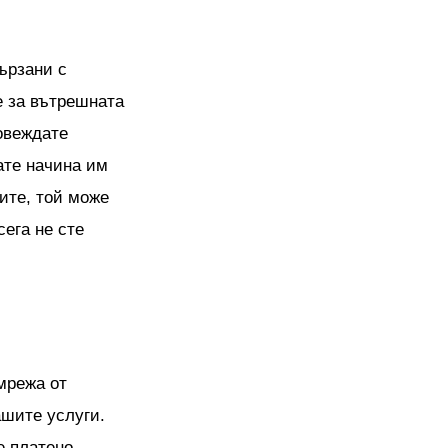
ързани с
е за вътрешната
овеждате
ате начина им
ите, той може
сега не сте
мрежа от
ашите услуги.
е платено.