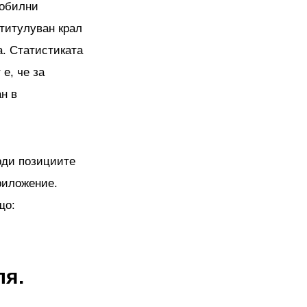
мобилни
титулуван крал
а. Статистиката
е, че за
н в
ърди позициите
риложение.
що:
ля.