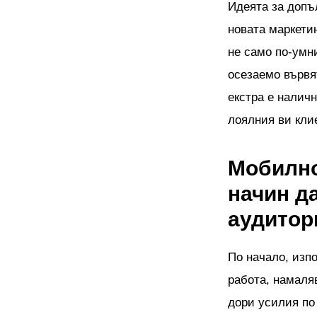
Идеята за допъл
новата маркети
не само по-умни
осезаемо вървя
екстра е наличн
лоялния ви клие
Мобилно
начин д
аудитор
По начало, изпо
работа, намаля
дори усилия по