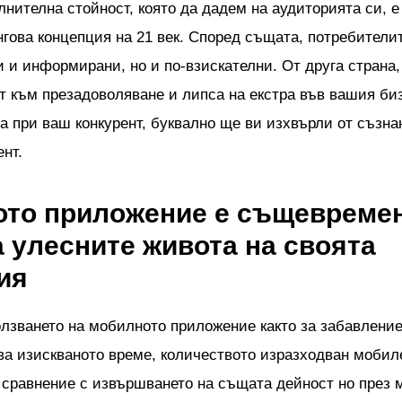
нителна стойност, която да дадем на аудиторията си, е
нгова концепция на 21 век. Според същата, потребители
 и информирани, но и по-взискателни. От друга страна, 
т към презадоволяване и липса на екстра във вашия биз
а при ваш конкурент, буквално ще ви изхвърли от съзна
нт.
то приложение е същевреме
а улесните живота на своята
ия
лзването на мобилното приложение както за забавление,
ва изискваното време, количеството изразходван мобил
 сравнение с извършването на същата дейност но през