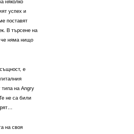
за няколко
ият успех и
ме поставят
к. В търсене на
, че няма нищо
всъщност, е
игиталния
 типа на Angry
Те не са били
дарят…
та на своя