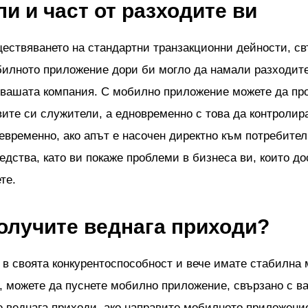
и и част от разходите ви
ествяването на стандартни транзакционни дейности, св
билното приложение дори би могло да намали разходит
 вашата компания. С мобилно приложение можете да пр
вите си служители, а едновременно с това да контролир
евременно, ако апът е насочен директно към потребител
едства, като ви покаже проблеми в бизнеса ви, които до
те.
получите веднага приходи?
и в своята конкурентоспособност и вече имате стабилна 
, можете да пуснете мобилно приложение, свързано с в
е веднага приходи, ако направите мобилното приложени