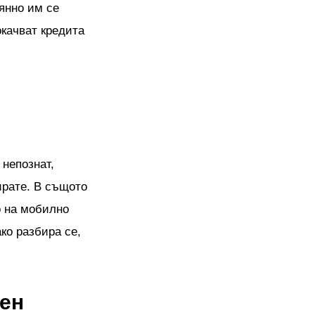
оянно им се
окачват кредита
 непознат,
ирате. В същото
о на мобилно
ко разбира се,
ен