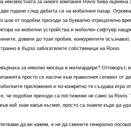
а неизвестната за никого компания Rovio бива оценена 
две години след дебюта си на мобилния пазар. Огромн
о шок от подобни приходи за буквално отрицателно вре
ектора на мобилни устройства и мобилен софтуер нащре
чините, довели до този пробив, конкурентите осъзнават
странно в бързо забогателите собственици на Rovio.
ревърнаха за няколко месеца в милиардери? Отговорът, 
омпанията просто се насочи към правилния сегмент от д
обилните приложения и по-конкретно тя създава игра от
 е, че подобни приходи са постижими не само за Rovio. 
къв кой знае какъв късмет, просто са знаели къде да у
опитваме да ви кажем, е не да смените генерално посока