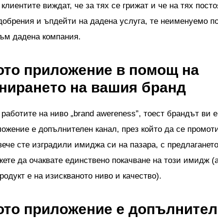
 клиентите виждат, че за тях се грижат и че на тях пост
добрения и ъпдейти на дадена услуга, те неименуемо п
към дадена компания.
то приложение в помощ на
нирането на вашия бранд
работите на ниво „brand awereness”, тоест брандът ви е
ожение е допълнителен канал, през който да се промот
вече сте изградили имиджа си на пазара, с предлаганет
ете да очаквате единствено покачване на този имидж (а
одукт е на изискваното ниво и качество).
то приложение е допълнител