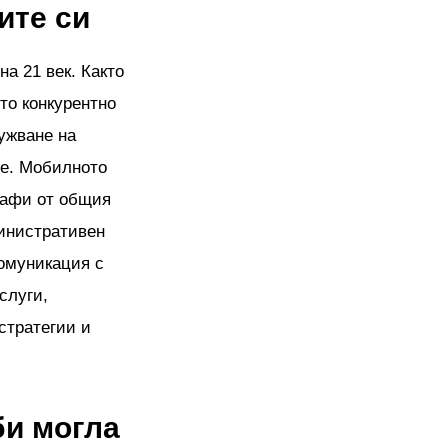
ите си
а 21 век. Както
то конкурентно
ужване на
те. Мобилното
рафи от общия
министративен
комуникация с
слуги,
стратегии и
би могла