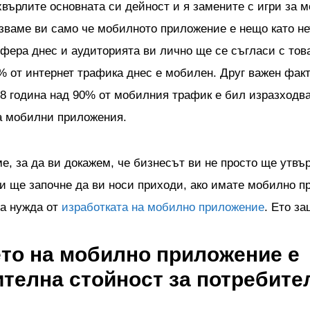
хвърлите основната си дейност и я замените с игри за 
зваме ви само че мобилното приложение е нещо като не
сфера днес и аудиторията ви лично ще се съгласи с тов
% от интернет трафика днес е мобилен. Друг важен факт 
8 година над 90% от мобилния трафик е бил изразходва
а мобилни приложения.
ме, за да ви докажем, че бизнесът ви не просто ще утв
ли ще започне да ви носи приходи, ако имате мобилно п
а нужда от
изработката на мобилно приложение
. Ето за
то на мобилно приложение е
телна стойност за потребите