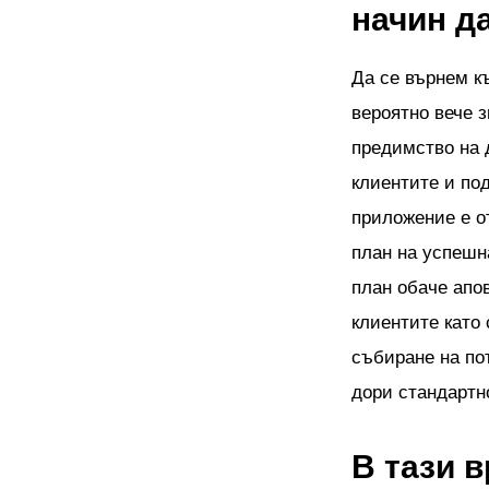
начин д
Да се върнем к
вероятно вече з
предимство на 
клиентите и по
приложение е о
план на успешн
план обаче апо
клиентите като
събиране на по
дори стандартн
В тази 