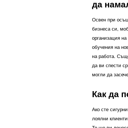
да намал
Освен при осъщ
бизнеса си, мо
организация на
обучения на но
на работа. Същ
да ви спести ср
могли да засече
Как да 
Ако сте сигурн
лоялни клиенти
То ще ви донес