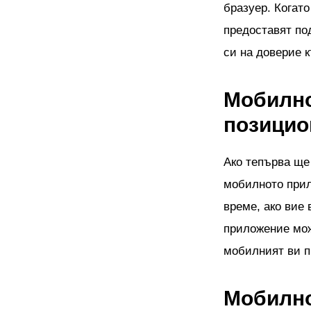
бразуер. Когато
предоставят по
си на доверие 
Мобилно
позицио
Ако тепърва ще 
мобилното прил
време, ако вие 
приложение мож
мобилният ви пр
Мобилно