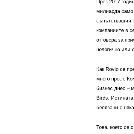
През 2017 годин
милиарда само 
съпътстващия г
компаниите в с
отговора за при
нелогично или 
Как Rovio се п
много прост. К
бизнес днес – м
Birds. Истината
белязани с няка
Това, което се 