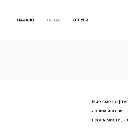
Към
съдържанието
НАЧАЛО
ЗА НАС
УСЛУГИ
Ние сме софтуе
апликейшъни за
програмисти, к