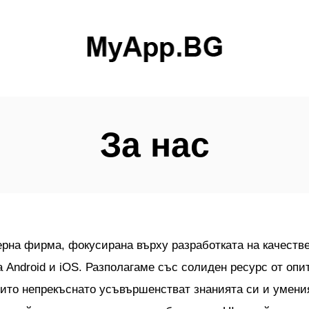
За нас
рна фирма, фокусирана върху разработката на качеств
 Android и iOS. Разполагаме със солиден ресурс от опи
оито непрекъснато усъвършенстват знанията си и умен