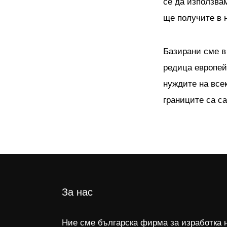
се да използва
ще получите в 
Базирани сме в
редица европей
нуждите на все
границите са са
За нас
Ние сме българска фирма за изработка 