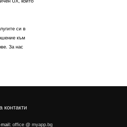
ичен UX, които
лугите си в
ошение към
ве. За нас
а контакти
-mail:
office @ myapp.bg