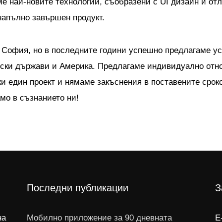
ме най-новите технологии, съобразени с UI дизайн и отл
напълно завършен продукт.
 София, но в последните години успешно предлагаме ус
ски държави и Америка. Предлагаме индивидуално отн
ки един проект и нямаме закъснения в поставените сроко
мо в съзнанието ни!
Последни публикации
З
на
Мобилно приложение за 90 дневната
E