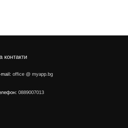
а контакти
-mail:
office @ myapp.bg
елефон:
0889007013