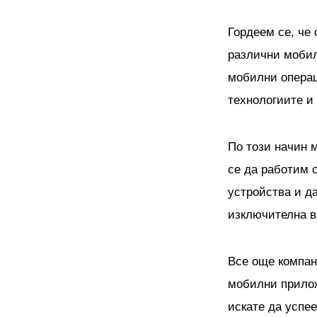
Гордеем се, че
различни мобил
мобилни опера
технологиите и
По този начин 
се да работим 
устройства и д
изключителна в
Все още компан
мобилни приложе
искате да успе