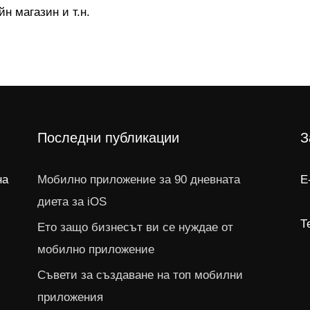
йн магазин и т.н.
Последни публикации
З
на
Мобилно приложение за 90 дневната
E
диета за iOS
Т
Ето защо бизнесът ви се нуждае от
мобилно приложение
Съвети за създаване на топ мобилни
приложения