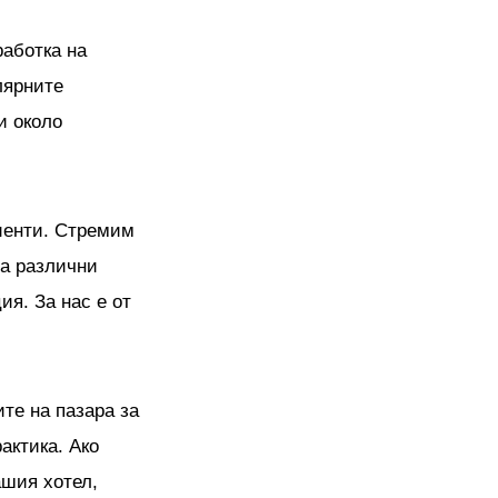
работка на
лярните
и около
иенти. Стремим
на различни
я. За нас е от
те на пазара за
актика. Ако
ашия хотел,