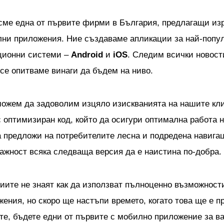
 сме една от първите фирми в България, предлагащи из
ни приложения. Ние създаваме апликации за най-попу
ционни системи –
Android
и
iOS
. Следим всички новост
 се опитваме винаги да бъдем на ниво.
можем да задоволим изцяло изискванията на нашите кл
с оптимизиран код, който да осигури оптимална работа 
а предложи на потребителите лесна и подредена навигаци
ажност всяка следваща версия да е наистина по-добра.
иите не знаят как да използват пълноценно възможности
ния, но скоро ще настъпи времето, когато това ще е пр
ете, бъдете едни от първите с мобилно приложение за в